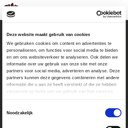
Deze website maakt gebruik van cookies
We gebruiken cookies om content en advertenties te
Contact
personaliseren, om functies voor social media te bieden
en om ons websiteverkeer te analyseren. Ook delen we
+31 (0)38 460 46 48
howto@helpachild.org
informatie over uw gebruik van onze site met onze
partners voor social media, adverteren en analyse. Deze
Facebook
LinkedIn
partners kunnen deze gegevens combineren met andere
informatie die u aan ze heeft verstrekt of die ze hebben
Go to
verzameld op basis van uw gebruik van hun services.
Contact us
Toestemmingsselectie
Noodzakelijk