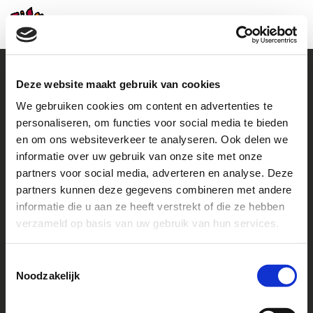
Deze website maakt gebruik van cookies
We gebruiken cookies om content en advertenties te
Contact
personaliseren, om functies voor social media te bieden
en om ons websiteverkeer te analyseren. Ook delen we
+31 (0)38 460 46 48
howto@helpachild.org
informatie over uw gebruik van onze site met onze
partners voor social media, adverteren en analyse. Deze
Facebook
LinkedIn
partners kunnen deze gegevens combineren met andere
informatie die u aan ze heeft verstrekt of die ze hebben
Go to
verzameld op basis van uw gebruik van hun services.
Contact us
Toestemmingsselectie
Noodzakelijk