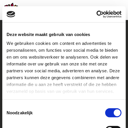
Deze website maakt gebruik van cookies
We gebruiken cookies om content en advertenties te
Contact
personaliseren, om functies voor social media te bieden
en om ons websiteverkeer te analyseren. Ook delen we
+31 (0)38 460 46 48
howto@helpachild.org
informatie over uw gebruik van onze site met onze
partners voor social media, adverteren en analyse. Deze
Facebook
LinkedIn
partners kunnen deze gegevens combineren met andere
informatie die u aan ze heeft verstrekt of die ze hebben
Go to
verzameld op basis van uw gebruik van hun services.
Contact us
Toestemmingsselectie
Noodzakelijk