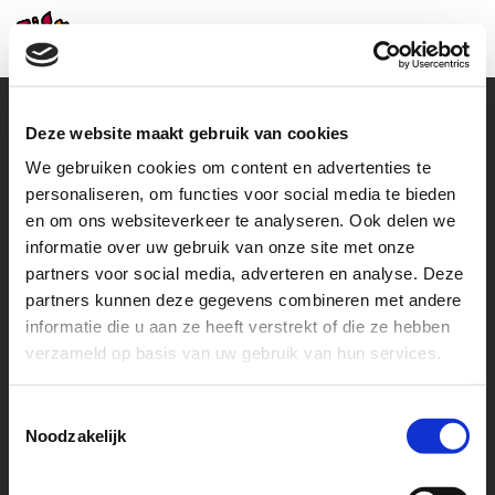
Deze website maakt gebruik van cookies
We gebruiken cookies om content en advertenties te
Contact
personaliseren, om functies voor social media te bieden
en om ons websiteverkeer te analyseren. Ook delen we
+31 (0)38 460 46 48
howto@helpachild.org
informatie over uw gebruik van onze site met onze
partners voor social media, adverteren en analyse. Deze
Facebook
LinkedIn
partners kunnen deze gegevens combineren met andere
informatie die u aan ze heeft verstrekt of die ze hebben
Go to
verzameld op basis van uw gebruik van hun services.
Contact us
Toestemmingsselectie
Noodzakelijk