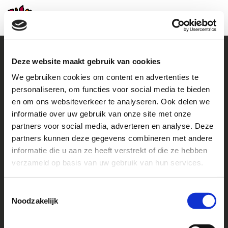
Deze website maakt gebruik van cookies
We gebruiken cookies om content en advertenties te
Contact
personaliseren, om functies voor social media te bieden
en om ons websiteverkeer te analyseren. Ook delen we
+31 (0)38 460 46 48
howto@helpachild.org
informatie over uw gebruik van onze site met onze
partners voor social media, adverteren en analyse. Deze
Facebook
LinkedIn
partners kunnen deze gegevens combineren met andere
informatie die u aan ze heeft verstrekt of die ze hebben
Go to
verzameld op basis van uw gebruik van hun services.
Contact us
Toestemmingsselectie
Noodzakelijk