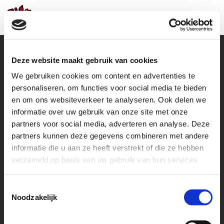
Deze website maakt gebruik van cookies
We gebruiken cookies om content en advertenties te
Contact
personaliseren, om functies voor social media te bieden
en om ons websiteverkeer te analyseren. Ook delen we
+31 (0)38 460 46 48
howto@helpachild.org
informatie over uw gebruik van onze site met onze
partners voor social media, adverteren en analyse. Deze
Facebook
LinkedIn
partners kunnen deze gegevens combineren met andere
informatie die u aan ze heeft verstrekt of die ze hebben
Go to
verzameld op basis van uw gebruik van hun services.
Contact us
Toestemmingsselectie
Noodzakelijk