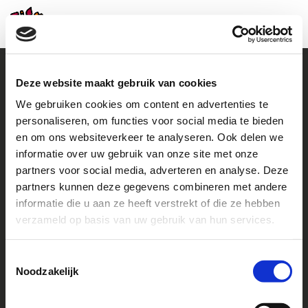
Deze website maakt gebruik van cookies
We gebruiken cookies om content en advertenties te
Contact
personaliseren, om functies voor social media te bieden
en om ons websiteverkeer te analyseren. Ook delen we
+31 (0)38 460 46 48
howto@helpachild.org
informatie over uw gebruik van onze site met onze
partners voor social media, adverteren en analyse. Deze
Facebook
LinkedIn
partners kunnen deze gegevens combineren met andere
informatie die u aan ze heeft verstrekt of die ze hebben
Go to
verzameld op basis van uw gebruik van hun services.
Contact us
Toestemmingsselectie
Noodzakelijk