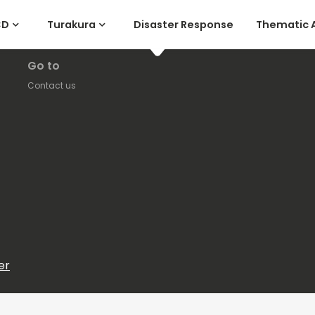
CD
Turakura
Disaster Response
Thematic 
Go to
Contact us
er