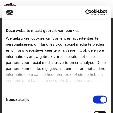
Deze website maakt gebruik van cookies
We gebruiken cookies om content en advertenties te
Contact
personaliseren, om functies voor social media te bieden
en om ons websiteverkeer te analyseren. Ook delen we
+31 (0)38 460 46 48
howto@helpachild.org
informatie over uw gebruik van onze site met onze
partners voor social media, adverteren en analyse. Deze
Facebook
LinkedIn
partners kunnen deze gegevens combineren met andere
informatie die u aan ze heeft verstrekt of die ze hebben
Go to
verzameld op basis van uw gebruik van hun services.
Contact us
Toestemmingsselectie
Noodzakelijk